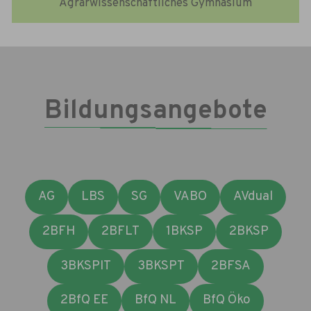
Agrarwissenschaftliches Gymnasium
Bildungsangebote
AG
LBS
SG
VABO
AVdual
2BFH
2BFLT
1BKSP
2BKSP
3BKSPIT
3BKSPT
2BFSA
2BfQ EE
BfQ NL
BfQ Öko